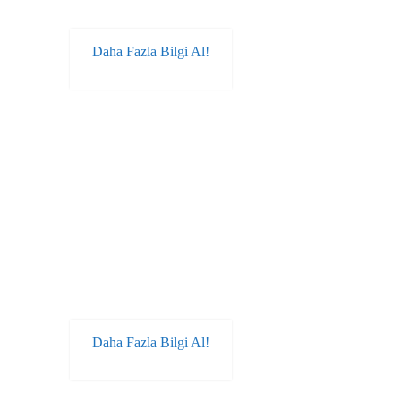
sahiptir.
Daha Fazla Bilgi Al!
Kiralama Ve Özel
Konut
Türkiye'de daire arayışı için Türkçe desteği,
çevrimiçi ilanlar ve emlakçılar esastır.
Daha Fazla Bilgi Al!