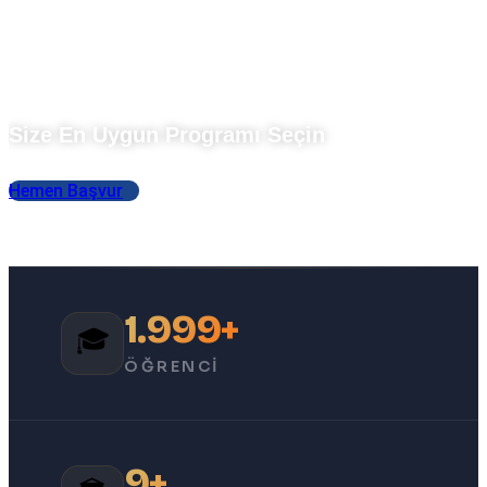
Vakit Kaybetmeden
Size En Uygun Programı Seçin
Hemen Başvur
2.000+
🎓
ÖĞRENCI
10+