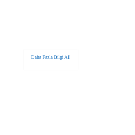
Eğitim Danışmanlığı
Almanın Avantajları
Eğitim danışmanları, uluslararası öğrencilere
başvuru ve vize süreçlerinde kişiselleştirilmiş
destek sunar.
Daha Fazla Bilgi Al!
Sağlık Sigortası
Türkiye, çok dilli doktorları ve 24/7 acil
servisleriyle gelişmiş bir sağlık sektörüne