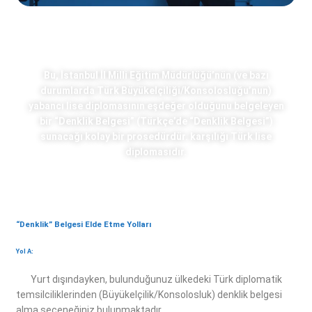
Bu, İstanbul İl Milli Eğitim Müdürlüğü’nün (ve bazı
durumlarda Türk Büyükelçiliği/Konsolosluğu’nun)
yabancı lise diplomasının eşdeğer olduğunu belgeleyen
bir “Denklik Belgesi” (Türkçe’de “Denklik Belgesi”)
sunacağı kolay bir prosedürdür. karşılığı Türk lise
diplomasıdır.
“Denklik” Belgesi Elde Etme Yolları
Yol A:
Yurt dışındayken, bulunduğunuz ülkedeki Türk diplomatik
temsilciliklerinden (Büyükelçilik/Konsolosluk) denklik belgesi
alma seçeneğiniz bulunmaktadır.