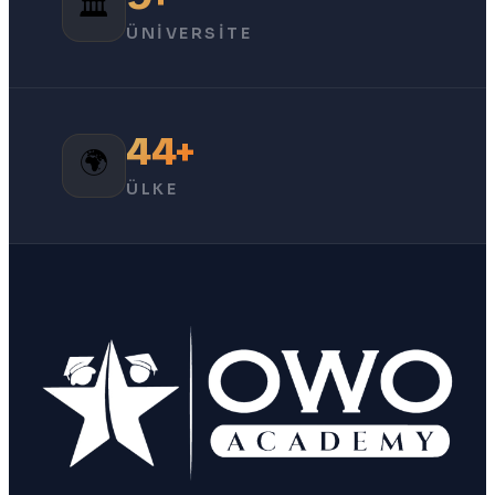
🏛️
ÜNIVERSITE
45+
🌍
ÜLKE